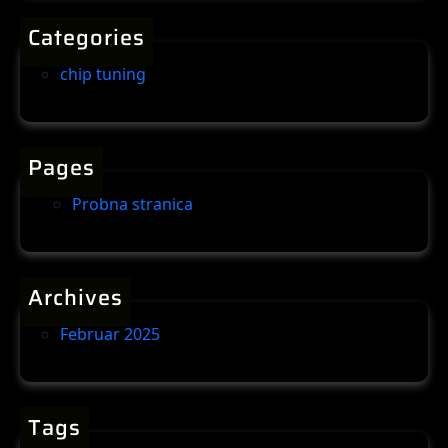
i
Categories
n
g
chip tuning
Pages
Probna stranica
Archives
Februar 2025
Tags