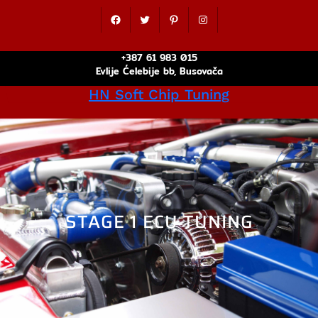
Idi
Facebook
Twitter
Pinterest
Instagram
na
sadržaj
+387 61 983 015
Evlije Ćelebije bb, Busovača
HN Soft Chip Tuning
STAGE 1 ECU TUNING