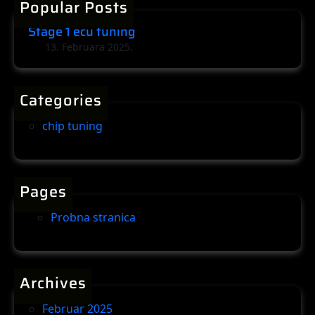
c
Popular Posts
c
u
h
Stage 1 ecu tuning
t
13. Februara 2025.
u
n
i
Categories
n
g
chip tuning
Pages
Probna stranica
Archives
Februar 2025