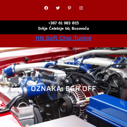
Idi
Facebook
Twitter
Pinterest
Instagram
na
sadržaj
+387 61 983 015
Evlije Ćelebije bb, Busovača
HN Soft Chip Tuning
OZNAKA:
EGR OFF