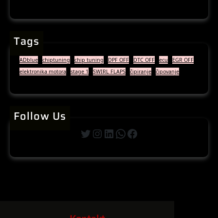
Tags
ADblue
chiptuning
chip tuning
DPF OFF
DTC OFF
ecu
EGR OFF
elektronika motora
stage 1
SWIRL FLAPS
čipiranje
čipovanje
Follow Us
Twitter
Instagram
LinkedIn
WhatsApp
Facebook