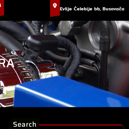
Evlije Ćelebije bb, Busovača
RA
Search