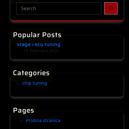
S
e
a
r
Popular Posts
c
h
Stage 1 ecu tuning
13. Februara 2025.
Categories
chip tuning
Pages
Probna stranica