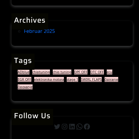
Archives
Februar 2025
Tags
ADblue
chiptuning
chip tuning
DPF OFF
DTC OFF
ecu
EGR OFF
elektronika motora
stage 1
SWIRL FLAPS
čipiranje
čipovanje
Follow Us
Twitter
Instagram
LinkedIn
WhatsApp
Facebook