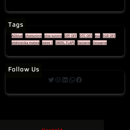
Tags
ADblue
chiptuning
chip tuning
DPF OFF
DTC OFF
ecu
EGR OFF
elektronika motora
stage 1
SWIRL FLAPS
čipiranje
čipovanje
Follow Us
Twitter
Instagram
LinkedIn
WhatsApp
Facebook