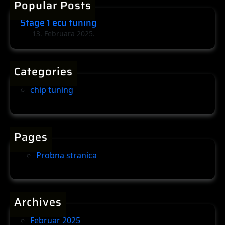
c
Popular Posts
c
u
h
Stage 1 ecu tuning
t
13. Februara 2025.
u
n
i
Categories
n
g
chip tuning
Pages
Probna stranica
Archives
Februar 2025