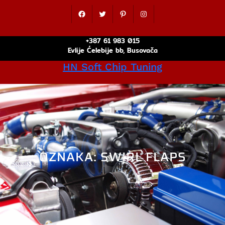
Idi
Facebook
Twitter
Pinterest
Instagram
na
sadržaj
+387 61 983 015
Evlije Ćelebije bb, Busovača
HN Soft Chip Tuning
OZNAKA:
SWIRL FLAPS